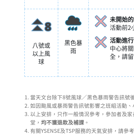
未開始的
活動前2
活動進行
黑色暴
八號或
中心將關
雨
以上風
全，請留
球
當天文台除下8號風球／黑色暴雨警告訊號
如因颱風或暴雨警告訊號影響之班組活動、
以上安排，只作一般情況參考，參加者及家
堂，
均不獲退款及補課
。
有關YSENSE及TSP服務的天氣安排，請參