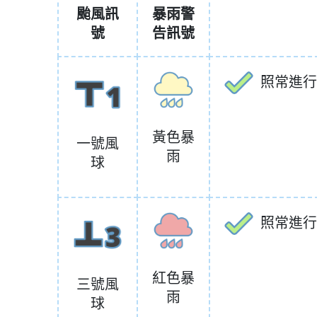
颱風訊
暴雨警
號
告訊號
照常進行
黃色暴
一號風
雨
球
照常進行
紅色暴
三號風
雨
球