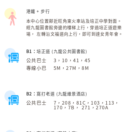
港鐵 + 步行
本中心位置鄰近旺角東火車站及培正中學對面。
經九龍圖書館旁邊的樓梯上行，穿過培正道遊樂
場， 左轉沿文福道向上行，即可到達女青年會。
B1：
培正道 (九龍公共圖書館)
公共巴士
3，10，41，45
專線小巴
5M，27M，8M
B2：
窩打老道 (九龍維景酒店)
公共巴士
7，208，81C，103，113，
170，7B， 271，270A